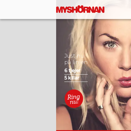
Just nu
på linjen
6
tjejer
5
killar