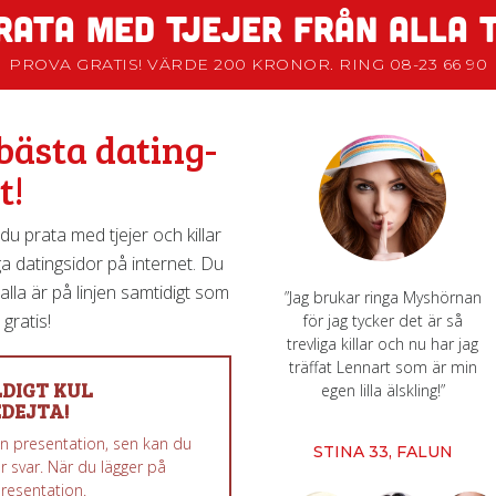
RATA MED TJEJER FRÅN ALLA 
PROVA GRATIS! VÄRDE 200 KRONOR. RING 08-23 66 90
bästa dating-
t!
u prata med tjejer och killar
liga datingsidor på internet. Du
alla är på linjen samtidigt som
”Jag brukar ringa Myshörnan
gratis!
för jag tycker det är så
trevliga killar och nu har jag
träffat Lennart som är min
DIGT KUL
egen lilla älskling!”
DEJTA!
 en presentation, sen kan du
STINA 33, FALUN
r svar. När du lägger på
presentation.