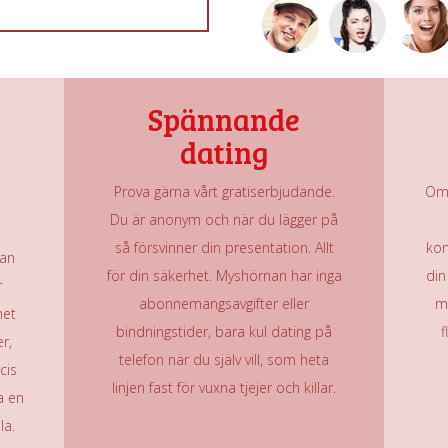
Spännande
dating
Prova gärna vårt gratiserbjudande.
Om 
Du är anonym och när du lägger på
så försvinner din presentation. Allt
kon
nan
för din säkerhet. Myshörnan har inga
din
r
abonnemangsavgifter eller
m
net
bindningstider, bara kul dating på
f
r,
telefon när du själv vill, som heta
cis
linjen fast för vuxna tjejer och killar.
a en
la.