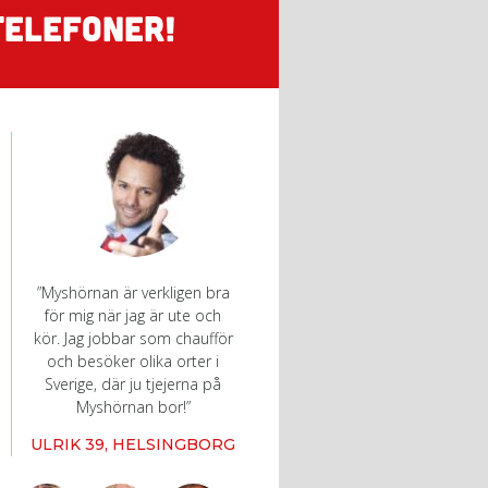
TELEFONER!
”Myshörnan är verkligen bra
för mig när jag är ute och
kör. Jag jobbar som chaufför
och besöker olika orter i
Sverige, där ju tjejerna på
Myshörnan bor!”
ULRIK 39, HELSINGBORG