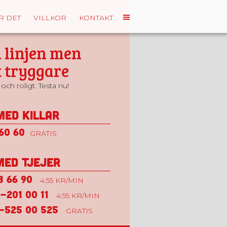
R DET
VILLKOR
KONTAKT
 linjen men
 tryggare
och roligt. Testa nu!
med killar
60 60
GRATIS
med tjejer
3 66 90
4:55 KR/MIN
-201 00 11
4:55 KR/MIN
-525 00 525
GRATIS