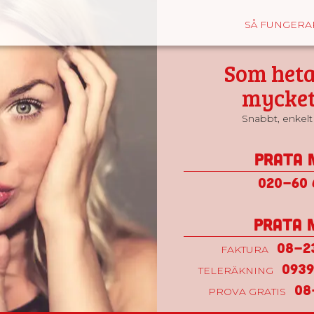
SÅ FUNGERA
Som heta
mycket
Snabbt, enkelt 
Prata 
020-60 
Prata 
08-2
FAKTURA
0939
TELERÄKNING
08
PROVA GRATIS