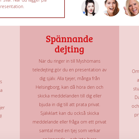
presentation.
Spännande
dejting
När du ringer in till Myshörnans
teledejting gör du en presentation av
Om 
dig själv. Alla tjejer, många från
a
is
Helsingborg, kan då höra den och
st
ga
skicka meddelanden till dig eller
Du
bjuda in dig till att prata privat.
och 
jer
Självklart kan du också skicka
pr
l!
meddelande eller fråga om ett privat
samtal med en tjej som verkar