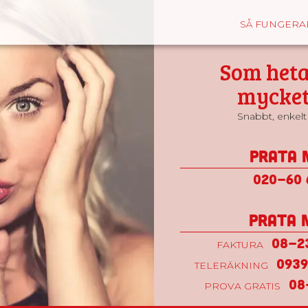
SÅ FUNGERA
Som heta
mycket
Snabbt, enkelt 
Prata 
020-60 
Prata 
08-23
FAKTURA
0939
TELERÄKNING
08
PROVA GRATIS