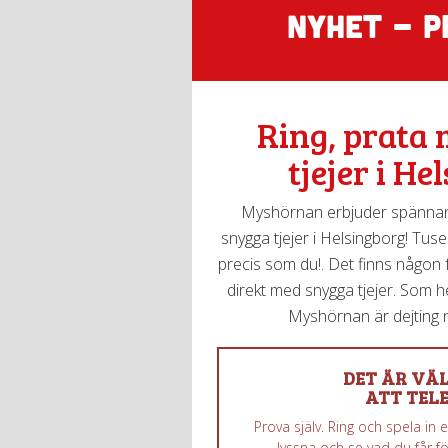
NYHET - P
Ring, prata
tjejer i He
Myshörnan erbjuder spännan
snygga tjejer i Helsingborg! Tusen
precis som du!. Det finns någon fö
direkt med snygga tjejer. Som het
Myshörnan är dejting n
DET ÄR VÄL
ATT TELE
Prova själv. Ring och spela in
lyssna och se vad du får fö