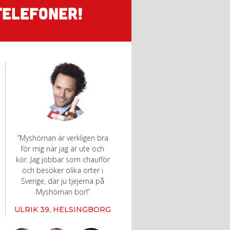
TELEFONER!
”Myshörnan är verkligen bra
för mig när jag är ute och
kör. Jag jobbar som chaufför
och besöker olika orter i
Sverige, där ju tjejerna på
Myshörnan bor!”
ULRIK 39, HELSINGBORG