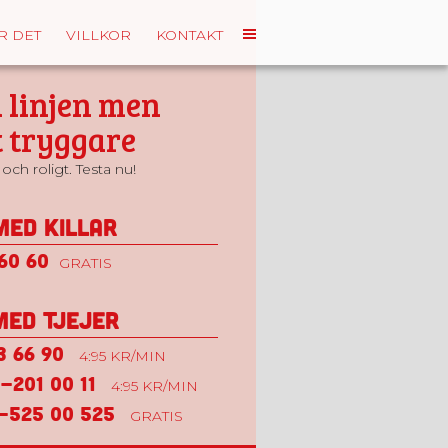
R DET
VILLKOR
KONTAKT
 linjen men
 tryggare
och roligt. Testa nu!
med killar
60 60
GRATIS
med tjejer
 66 90
4:95 KR/MIN
-201 00 11
4:95 KR/MIN
-525 00 525
GRATIS