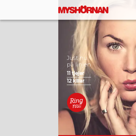
Just nu
på linjen
11
tjejer
12
killar