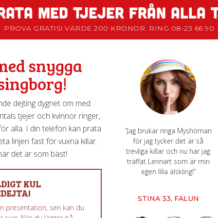
RATA MED TJEJER FRÅN ALLA 
PROVA GRATIS! VÄRDE 200 KRONOR. RING 08-23 66 90
 med snygga
lsingborg!
de dejting dygnet om med
tals tjejer och kvinnor ringer,
r alla. I din telefon kan prata
”Jag brukar ringa Myshörnan
a linjen fast för vuxna killar.
för jag tycker det är så
trevliga killar och nu har jag
är det är som bäst!
träffat Lennart som är min
egen lilla älskling!”
DIGT KUL
DEJTA!
STINA 33, FALUN
 en presentation, sen kan du
r svar. När du lägger på