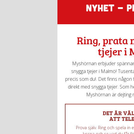
NYHET - P
Ring, prata
tjejer i
Myshörnan erbjuder spännan
snygga tjejer i Malmö! Tusental
precis som du!. Det finns någon fö
direkt med snygga tjejer. Som het
Myshörnan är dejting n
DET ÄR VÄL
ATT TELE
Prova själv. Ring och spela in
lyssna och se vad du får fö