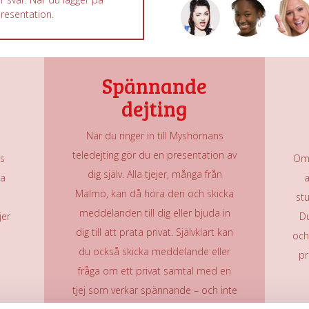
presentation.
Spännande
dejting
När du ringer in till Myshörnans
teledejting gör du en presentation av
is
Om 
dig själv. Alla tjejer, många från
ga
a
Malmö, kan då höra den och skicka
st
meddelanden till dig eller bjuda in
jer
Du
dig till att prata privat. Självklart kan
och 
du också skicka meddelande eller
pr
fråga om ett privat samtal med en
tjej som verkar spännande – och inte