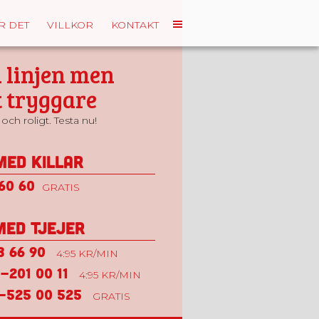
R DET
VILLKOR
KONTAKT
 linjen men
 tryggare
och roligt. Testa nu!
med killar
60 60
GRATIS
med tjejer
 66 90
4:95 KR/MIN
-201 00 11
4:95 KR/MIN
-525 00 525
GRATIS