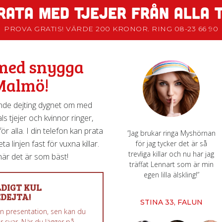
RATA MED TJEJER FRÅN ALLA 
PROVA GRATIS! VÄRDE 200 KRONOR. RING 08-23 66 90
 med snygga
 Malmö!
de dejting dygnet om med
s tjejer och kvinnor ringer,
r alla. I din telefon kan prata
”Jag brukar ringa Myshörnan
a linjen fast för vuxna killar.
för jag tycker det är så
trevliga killar och nu har jag
är det är som bäst!
träffat Lennart som är min
egen lilla älskling!”
DIGT KUL
DEJTA!
STINA 33, FALUN
 en presentation, sen kan du
r svar. När du lägger på