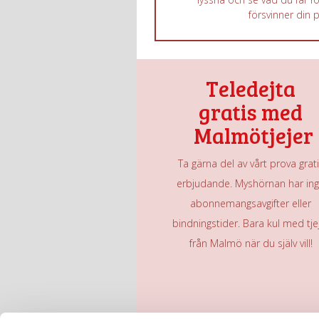
försvinner din 
Teledejta
gratis med
Malmötjejer
Ta gärna del av vårt prova grat
erbjudande. Myshörnan har in
abonnemangsavgifter eller
bindningstider. Bara kul med tje
från Malmö när du själv vill!