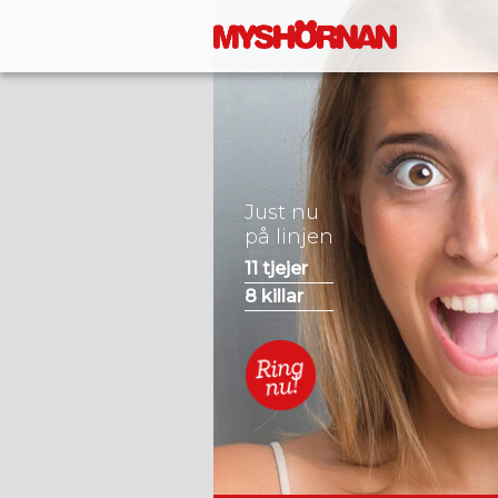
Just nu
på linjen
11
tjejer
8
killar