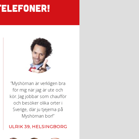
TELEFONER!
”Myshörnan är verkligen bra
för mig när jag är ute och
kör. Jag jobbar som chaufför
och besöker olika orter i
Sverige, där ju tjejerna på
Myshörnan bor!”
ULRIK 39, HELSINGBORG