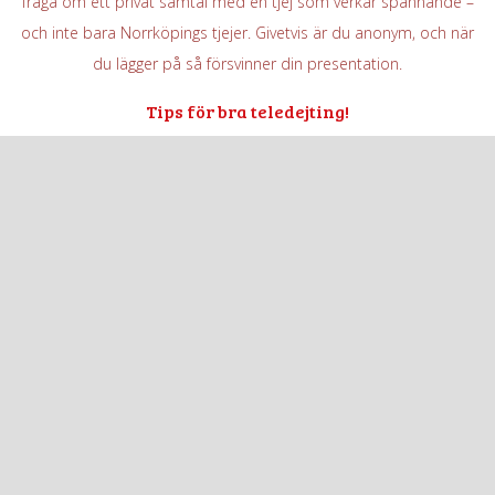
fråga om ett privat samtal med en tjej som verkar spännande –
och inte bara Norrköpings tjejer. Givetvis är du anonym, och när
du lägger på så försvinner din presentation.
Tips för bra teledejting!
Om du gör en spännande, trevlig och attraktiv presentation så
blir din stund på Myshörnan mycket bättre. Du får fler
meddelanden, fler tjejer och kvinnor att välja bland vilka du vill
prata med, och kanske dejta med.
Det här är våra nummer
PRATA MED KILLAR
020 - 60 60 60
GRATIS