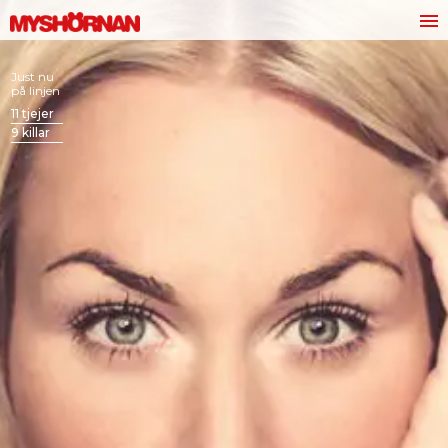
Just nu
på linjen
11
tjejer
9
killar