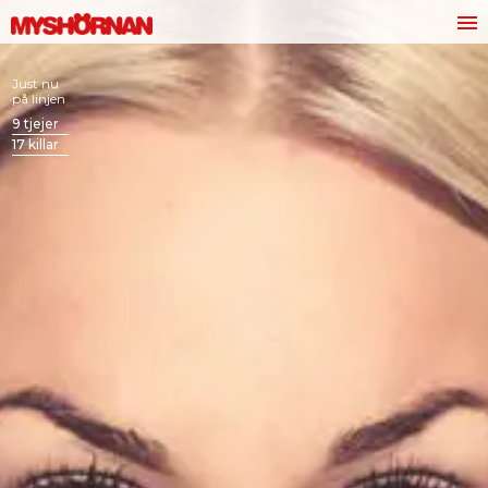
Just nu
på linjen
9
tjejer
17
killar